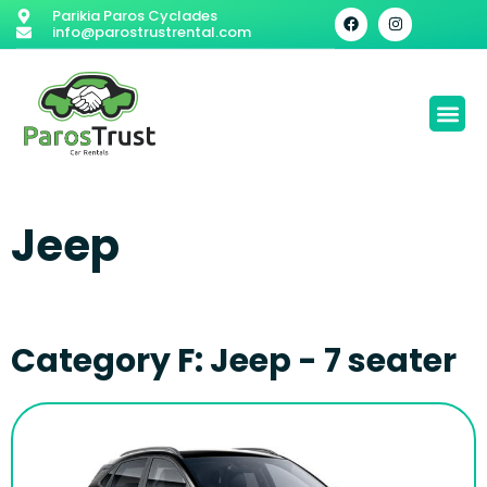
Parikia Paros Cyclades
info@parostrustrental.com
Jeep
Category F: Jeep - 7 seater