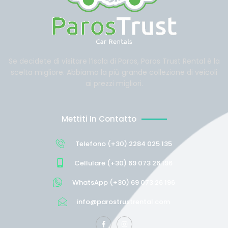
Se decidete di visitare l’isola di Paros, Paros Trust Rental è la
scelta migliore. Abbiamo la più grande collezione di veicoli
ai prezzi migliori.
Mettiti In Contatto
Telefono (+30) 2284 025 135
Cellulare (+30) 69 073 26 196
WhatsApp (+30) 69 073 26 196
info@parostrustrental.com