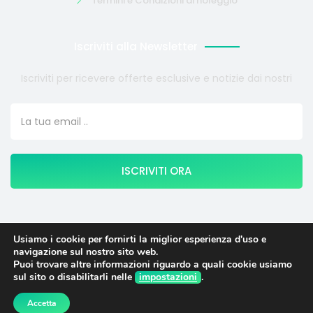
Termini e Condizioni di noleggio
Iscriviti alla Newsletter
Iscriviti per ricevere offerte esclusive e notizie dai nostri
ISCRIVITI ORA
Usiamo i cookie per fornirti la miglior esperienza d'uso e
Copyright © 2024 COSMOTE NEWSITE4U. Tutti i diritti
navigazione sul nostro sito web.
riservati.
Puoi trovare altre informazioni riguardo a quali cookie usiamo
sul sito o disabilitarli nelle
impostazioni
.
English
(
Inglese
)
Italiano
Accetta