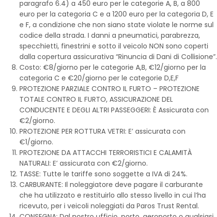
paragrafo 6.4) a 450 euro per le categorie A, B, a 800
euro per la categoria C e a 1200 euro per la categoria D, E
e F, a condizione che non siano state violate le norme sul
codice della strada. I danni a pneumatici, parabrezza,
specchietti, finestrini e sotto il veicolo NON sono coperti
dalla copertura assicurativa “Rinuncia di Dani di Collisione”.
Costo: €8/giorno per le categorie A,B, €12/giorno per la
categoria C e €20/giorno per le categorie D,E,F
PROTEZIONE PARZIALE CONTRO IL FURTO – PROTEZIONE
TOTALE CONTRO IL FURTO, ASSICURAZIONE DEL
CONDUCENTE E DEGLI ALTRI PASSEGGERI: È Assicurata con
€2/giorno.
PROTEZIONE PER ROTTURA VETRI: E’ assicurata con
€1/giorno.
PROTEZIONE DA ATTACCHI TERRORISTICI E CALAMITÀ
NATURALI: E’ assicurata con €2/giorno.
TASSE: Tutte le tariffe sono soggette a IVA di 24%.
CARBURANTE: Il noleggiatore deve pagare il carburante
che ha utilizzato e restituirlo allo stesso livello in cui l’ha
ricevuto, per i veicoli noleggiati da Paros Trust Rental.
CONSEGNA: Dal nostro ufficio, porto, aeroporto o qualsiasi